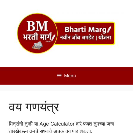
Skip
to
content
Menu
वय गणयंत्र
मित्रांनो तुम्ही या Age Calculator द्वारे फक्त तुमच्या जन्म
तारखेवरून तुमचे सध्याचे अचूक वय पाहू शकता.