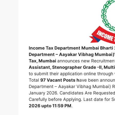
Income Tax Department Mumbai Bharti
Department – Aayakar Vibhag Mumbai)‘s
Tax, Mumbai
announces new Recruitment t
Assistant, Stenographer Grade -II, Multi
to submit their application online through
Total
97 Vacant Posts h
ave been announ
Department – Aayakar Vibhag Mumbai) R
January 2026. Candidates Are Requested 
Carefully before Applying. Last date for 
2026 upto 11:59 PM
.