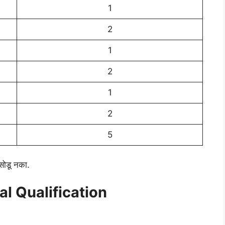
1
2
1
2
1
2
5
 सोडू नका.
l Qualification