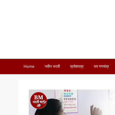
Skip
to
content
Home
नवीन भरती
प्रवेशपत्र
वय गणयंत्र