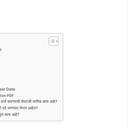
n
n
ast Date
tion PDF
ज करण्याची शेवटची तारीख काय आहे?
 पदे भरण्यात येणार आहेत?
्धत काय आहे?